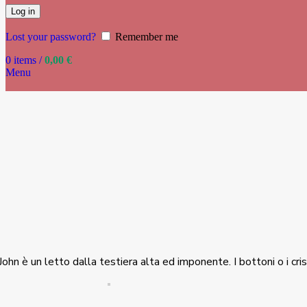
Log in
Lost your password?
Remember me
0
items
/
0,00
€
Menu
John è un letto dalla testiera alta ed imponente. I bottoni o i cri