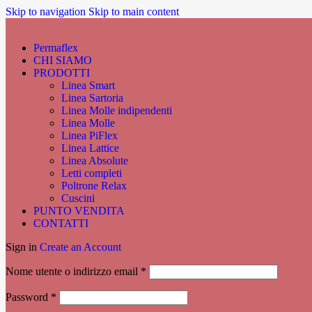
Skip to navigation
Skip to main content
Permaflex
CHI SIAMO
PRODOTTI
Linea Smart
Linea Sartoria
Linea Molle indipendenti
Linea Molle
Linea PiFlex
Linea Lattice
Linea Absolute
Letti completi
Poltrone Relax
Cuscini
PUNTO VENDITA
CONTATTI
Sign in
Create an Account
Richiesto
Nome utente o indirizzo email
*
Richiesto
Password
*