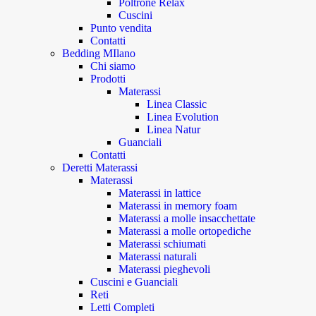
Poltrone Relax
Cuscini
Punto vendita
Contatti
Bedding MIlano
Chi siamo
Prodotti
Materassi
Linea Classic
Linea Evolution
Linea Natur
Guanciali
Contatti
Deretti Materassi
Materassi
Materassi in lattice
Materassi in memory foam
Materassi a molle insacchettate
Materassi a molle ortopediche
Materassi schiumati
Materassi naturali
Materassi pieghevoli
Cuscini e Guanciali
Reti
Letti Completi