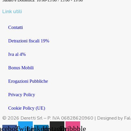
Sabato e Domenica: 10:00-13:00 / 15:00 - 19:00
Link utili
Contatti
Detrazioni fiscali 19%
Iva al 4%
Bonus Mobili
Erogazioni Pubbliche
Privacy Policy
Cookie Policy (UE)
© 2026 Deretti Srl – P. IVA 06828620960 | Designed by Falat
acebook-
Twitter
Linkedin-
Instagram
Dribbble